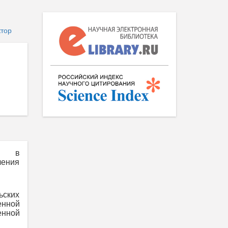
ктор
ти в
чения
ьских
енной
енной