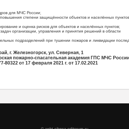
дров для МЧС России;
 повышения степени защищённости объектов и населённых пунктов
рование и оценка рисков для объектов и населённых пунктов;
задач организации, управления и принятия решений в области
тельных подразделений при тушении пожаров и ликвидации после
ай, г. Железногорск, ул. Северная, 1
рская пожарно-спасательная академия ГПС МЧС Росси
0322 от 17 февраля 2021 г. от 17.02.2021
© apbt-sibpsa.editorum.ru