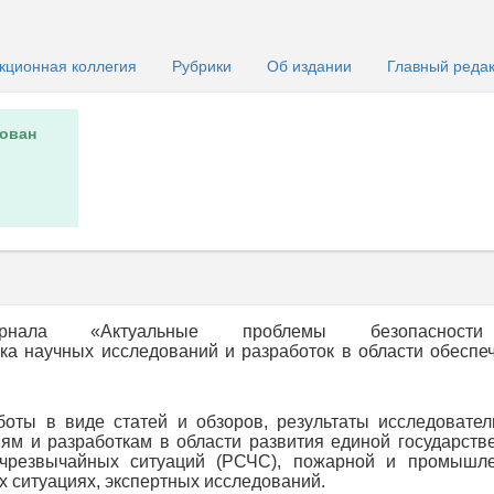
кционная коллегия
Рубрики
Об издании
Главный реда
ован
журнала «Актуальные проблемы безопаснос
 научных исследований и разработок в области обеспе
оты в виде статей и обзоров, результаты исследовател
ям и разработкам в области развития единой государств
чрезвычайных ситуаций (РСЧС), пожарной и промышл
х ситуациях, экспертных исследований.