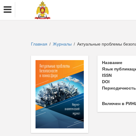
Главная
Журналы
Актуальные проблемы безопа
/
/
Название
Язык публикац
ISSN
DOI
Периодичност
Включен в РИН